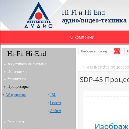
Hi-Fi
и
Hi-End
аудио/видео-техника
О компании
Выбрать бренд...
В
Hi-Fi, Hi-End
Акустические системы
Hi-Fi,Hi-end
\
Процессо
Источники
SDP-45 Проце
Усилители
Процессоры
AV процессор
JBL
Lexicon
Anthem
Ресиверы