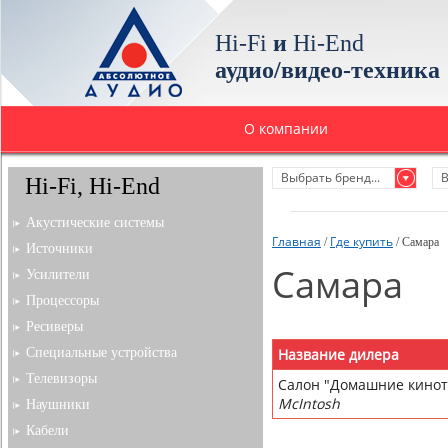
Hi-Fi
и
Hi-End
аудио/видео-техника
О компании
Выбрать бренд...
В
Hi-Fi, Hi-End
Акустические системы
Главная
Где купить
/
/ Самара
Источники
Самара
Усилители
Процессоры
Ресиверы
Специальные устройства
Название дилера
Телевизоры
Салон "Домашние кино
McIntosh
Наушники
Кабели