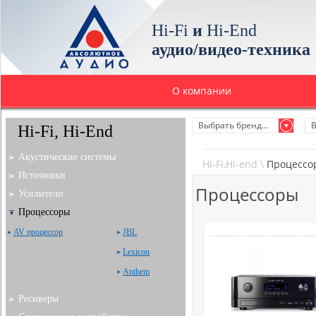
Hi-Fi
и
Hi-End
аудио/видео-техника
О компании
Выбрать бренд...
В
Hi-Fi, Hi-End
Акустические системы
Hi-Fi,Hi-end
\
Процессо
Источники
Процессоры
Усилители
Процессоры
AV процессор
JBL
Lexicon
Anthem
Ресиверы