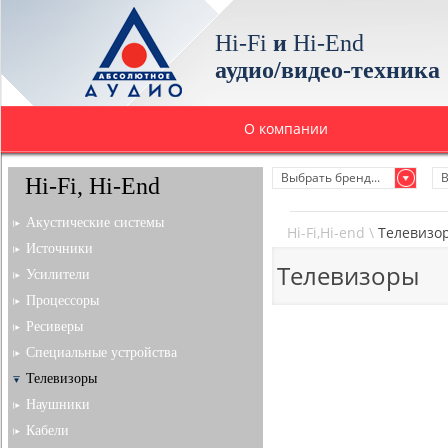
Hi-Fi
и
Hi-End
аудио/видео-техника
О компании
Выбрать бренд...
В
Hi-Fi, Hi-End
Акустические системы
Hi-Fi,Hi-end
\
Телевизо
Источники
Телевизоры
Усилители
Процессоры
Ресиверы
Специальные устройства
Телевизоры
Наушники
Кабели