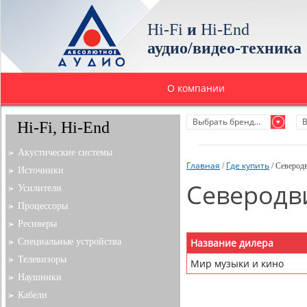
Hi-Fi
и
Hi-End
аудио/видео-техника
О компании
Выбрать бренд...
В
Hi-Fi, Hi-End
Акустические системы
Главная
Где купить
/
/ Северод
Источники
Северодв
Усилители
Процессоры
Ресиверы
Специальные устройства
Название дилера
Телевизоры
Мир музыки и кино
Наушники
Кабели