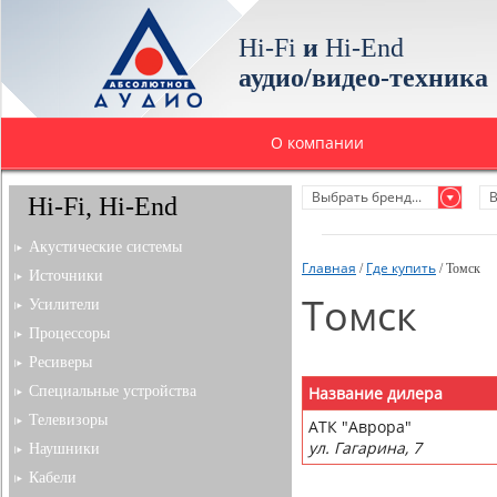
Hi-Fi
и
Hi-End
аудио/видео-техника
О компании
Выбрать бренд...
В
Hi-Fi, Hi-End
Акустические системы
Главная
Где купить
/
/ Томск
Источники
Томск
Усилители
Процессоры
Ресиверы
Специальные устройства
Название дилера
Телевизоры
АТК "Аврора"
ул. Гагарина, 7
Наушники
Кабели