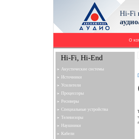
Hi-Fi
аудио
О к
Hi-Fi, Hi-End
Акустические системы
Источники
Усилители
Процессоры
Ресиверы
Специальные устройства
Телевизоры
Наушники
Кабели