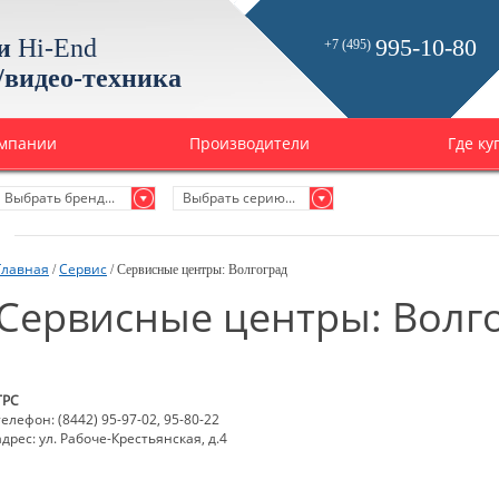
и
Hi-End
995-10-80
+7 (495)
/видео-техника
омпании
Производители
Где ку
Выбрать бренд...
Выбрать серию...
Главная
Сервис
/
/ Сервисные центры: Волгоград
Сервисные центры: Волг
ТРС
телефон: (8442) 95-97-02, 95-80-22
адрес: ул. Рабоче-Крестьянская, д.4