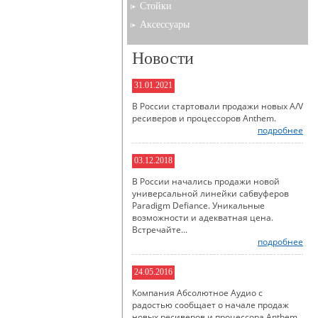
Стойки
Аксессуары
Новости
31.01.2021
В России стартовали продажи новых A/V
ресиверов и процессоров Anthem.
подробнее
03.12.2018
В России начались продажи новой
универсальной линейки сабвуферов
Paradigm Defiance. Уникальные
возможности и адекватная цена.
Встречайте...
подробнее
24.05.2016
Компания Абсолютное Аудио с
радостью сообщает о начале продаж
новых ресиверов и процессора Anthem