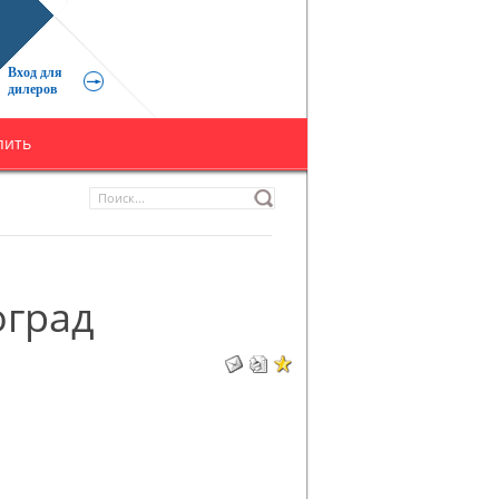
Вход для
дилеров
пить
оград