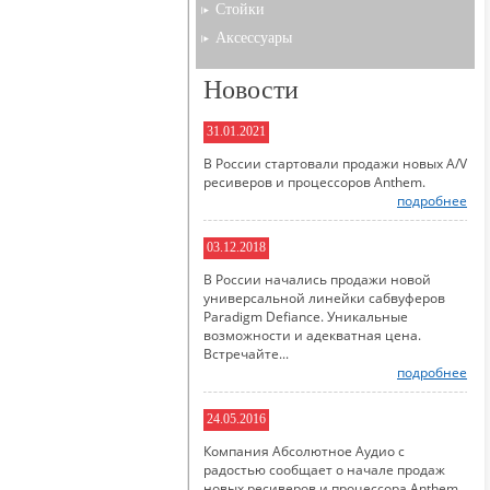
Стойки
Аксессуары
Новости
31.01.2021
В России стартовали продажи новых A/V
ресиверов и процессоров Anthem.
подробнее
03.12.2018
В России начались продажи новой
универсальной линейки сабвуферов
Paradigm Defiance. Уникальные
возможности и адекватная цена.
Встречайте...
подробнее
24.05.2016
Компания Абсолютное Аудио с
радостью сообщает о начале продаж
новых ресиверов и процессора Anthem