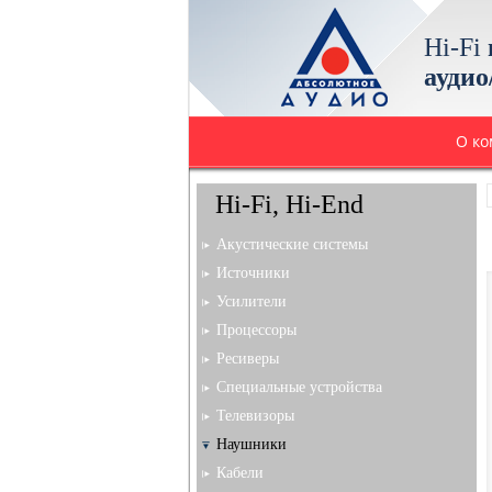
Hi-Fi
аудио
О к
Hi-Fi, Hi-End
Акустические системы
Источники
Усилители
Процессоры
Ресиверы
Специальные устройства
Телевизоры
Наушники
Кабели