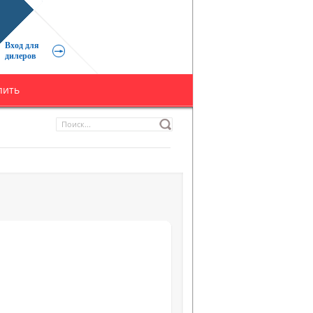
Вход для
дилеров
пить