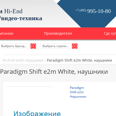
и
Hi-End
995-10-80
+7 (495)
/видео-техника
омпании
Производители
Где ку
Выбрать бренд...
Выбрать серию...
Hi-Fi,Hi-end
\
Наушники
\
Paradigm Shift e2m White, наушники
Paradigm Shift e2m White, наушники
Paradigm
Shift e2m
Наушники