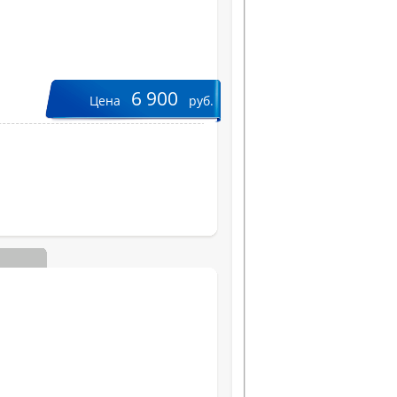
6 900
Цена
руб.
Вес, кг
Ширина, см
Высота, см
Глубина, см
КНИ, %