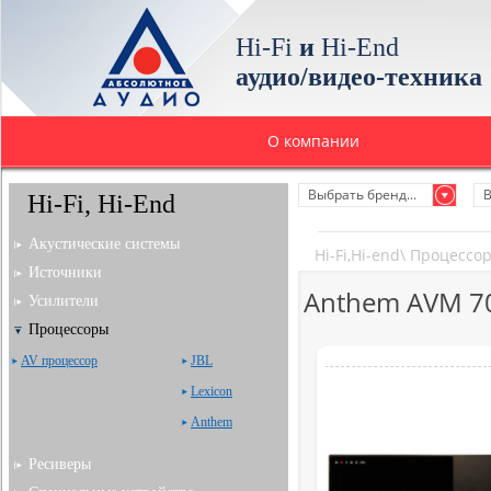
Hi-Fi
и
Hi-End
аудио/видео-техника
О компании
Выбрать бренд...
В
Hi-Fi, Hi-End
Акустические системы
Hi-Fi,Hi-end
\
Процессо
Источники
Anthem AVM 70
Усилители
Процессоры
AV процессор
JBL
Lexicon
Anthem
Ресиверы