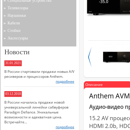
Специальные устройства
Телевизоры
Наушники
Кабели
Стойки
Аксессуары
Новости
31.01.2021
В России стартовали продажи новых A/V
ресиверов и процессоров Anthem.
подробнее
Описание
Anthem AVM 
03.12.2018
В России начались продажи новой
Аудио-видео п
универсальной линейки сабвуферов
Paradigm Defiance. Уникальные
15.2 AV процес
возможности и адекватная цена.
Встречайте...
HDMI 2.0b, HDCP
подробнее