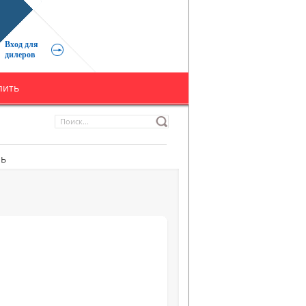
Вход для
дилеров
пить
ль