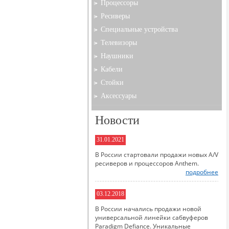
Процессоры
Ресиверы
Специальные устройства
Телевизоры
Наушники
Кабели
Стойки
Аксессуары
Новости
31.01.2021
В России стартовали продажи новых A/V
ресиверов и процессоров Anthem.
подробнее
03.12.2018
В России начались продажи новой
универсальной линейки сабвуферов
Paradigm Defiance. Уникальные