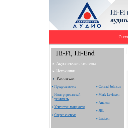
Hi-Fi
аудио
О к
Hi-Fi, Hi-End
Акустические системы
Источники
Усилители
Предусилитель
Сonrad-Johnson
Интегрированный
Mark Levinson
усилитель
Anthem
Усилитель мощности
JBL
Стерео система
Lexicon