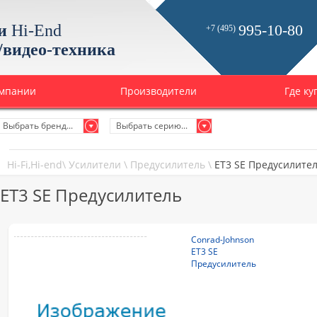
и
Hi-End
995-10-80
+7 (495)
/видео-техника
омпании
Производители
Где ку
Выбрать бренд...
Выбрать серию...
Hi-Fi,Hi-end
\
Усилители
\
Предусилитель
\
ET3 SE Предусилите
ET3 SE Предусилитель
Сonrad-Johnson
ET3 SE
Предусилитель