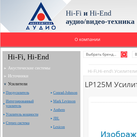
Hi-Fi
и
Hi-End
аудио/видео-техника
О компании
Выбрать бренд...
В
Hi-Fi, Hi-End
Акустические системы
Hi-Fi,Hi-end
\
Усилители
Источники
LP125M Усили
Усилители
Предусилитель
Сonrad-Johnson
Интегрированный
Mark Levinson
усилитель
Anthem
Усилитель мощности
JBL
Стерео система
Lexicon