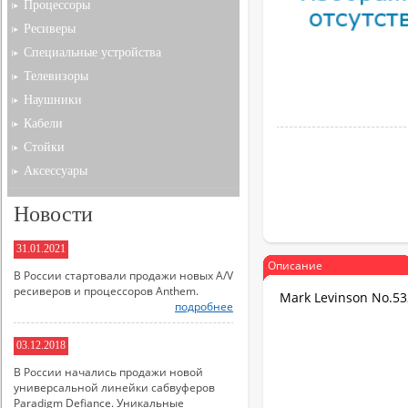
Процессоры
Ресиверы
Специальные устройства
Телевизоры
Наушники
Кабели
Стойки
Аксессуары
Новости
31.01.2021
Описание
В России стартовали продажи новых A/V
ресиверов и процессоров Anthem.
Mark Levinson No.5
подробнее
03.12.2018
В России начались продажи новой
универсальной линейки сабвуферов
Paradigm Defiance. Уникальные