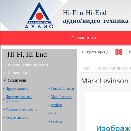
Hi-Fi
и
Hi-End
аудио/видео-техника
О компании
Выбрать бренд...
В
Hi-Fi, Hi-End
Акустические системы
Hi-Fi,Hi-end
\
Усилители
Источники
Mark Levinson
Усилители
Предусилитель
Сonrad-Johnson
Интегрированный
Mark Levinson
усилитель
Anthem
Усилитель мощности
JBL
Стерео система
Lexicon