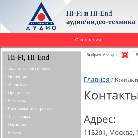
Hi-Fi
и
Hi-End
аудио/видео-техника
О компании
Выбрать бренд...
В
Hi-Fi, Hi-End
Акустические системы
Источники
Главная
/ Контакт
Усилители
Контакт
Процессоры
Ресиверы
Специальные устройства
Адрес:
Телевизоры
Наушники
115201, Москва, 
Кабели