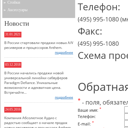
Стойки
Телефон:
Аксессуары
(495)
995-1080
(м
Новости
Факс:
31.01.2021
(495) 995-1080
В России стартовали продажи новых A/V
ресиверов и процессоров Anthem.
Схема про
подробнее
03.12.2018
В России начались продажи новой
универсальной линейки сабвуферов
Обратная
Paradigm Defiance. Уникальные
возможности и адекватная цена.
Встречайте...
подробнее
*
- поля, обязат
*
Ваше имя:
24.05.2016
Телефон:
Компания Абсолютное Аудио с
радостью сообщает о начале продаж
*
E-mail:
новых ресиверов и процессора Anthem