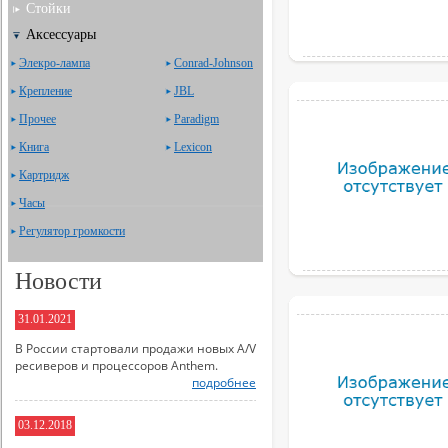
Стойки
Аксессуары
Элекро-лампа
Сonrad-Johnson
Крепление
JBL
Прочее
Paradigm
Книга
Lexicon
Картридж
Часы
Регулятор громкости
Новости
31.01.2021
В России стартовали продажи новых A/V
ресиверов и процессоров Anthem.
подробнее
03.12.2018