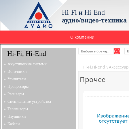
Hi-Fi
и
Hi-End
аудио/видео-техника
О компании
Выбрать бренд...
В
Hi-Fi, Hi-End
Акустические системы
Hi-Fi,Hi-end
\
Аксессуа
Источники
Прочее
Усилители
Процессоры
Ресиверы
Специальные устройства
Телевизоры
Наушники
Кабели