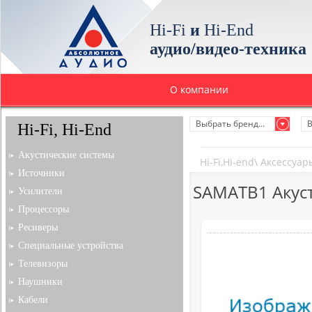
Hi-Fi
и
Hi-End
аудио/видео-техника
О компании
Выбрать бренд...
В
Hi-Fi, Hi-End
Акустические системы
Hi-Fi,Hi-end
\
Аксессуар
Источники
SAMATB1 Акус
Усилители
Процессоры
Ресиверы
Специальные устройства
Телевизоры
Наушники
Кабели