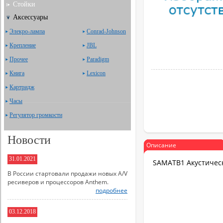
Стойки
Аксессуары
Элекро-лампа
Сonrad-Johnson
Крепление
JBL
Прочее
Paradigm
Книга
Lexicon
Картридж
Часы
Регулятор громкости
Новости
Описание
31.01.2021
SAMATB1 Акустичес
В России стартовали продажи новых A/V
ресиверов и процессоров Anthem.
подробнее
03.12.2018