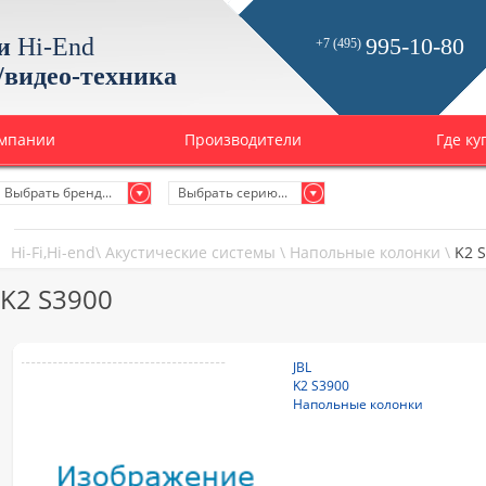
и
Hi-End
995-10-80
+7 (495)
/видео-техника
омпании
Производители
Где ку
Выбрать бренд...
Выбрать серию...
Hi-Fi,Hi-end
\
Акустические системы
\
Напольные колонки
\
K2 
K2 S3900
JBL
K2 S3900
Напольные колонки