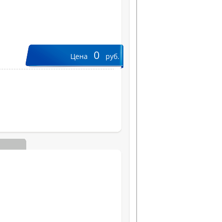
0
Цена
руб.
Вес, кг
Ширина, см
Высота, см
Глубина, см
КНИ, %