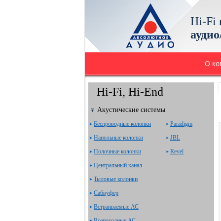
Hi-Fi
аудио
О к
Hi-Fi, Hi-End
Акустические системы
Беспроводные колонки
Paradigm
Напольные колонки
JBL
Полочные колонки
Revel
Центральный канал
Тыловые колонки
Сабвуфер
Встраиваемые АС
Всепогодные АС