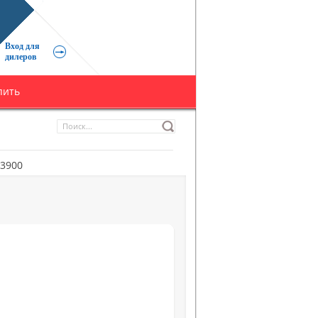
Вход для
дилеров
пить
S3900