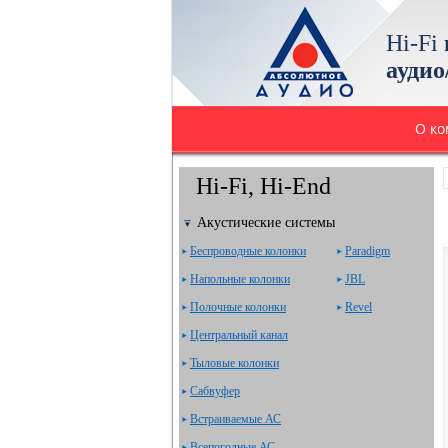
Hi-Fi
аудио
О к
Hi-Fi, Hi-End
Акустические системы
Беспроводные колонки
Paradigm
Напольные колонки
JBL
Полочные колонки
Revel
Центральный канал
Тыловые колонки
Сабвуфер
Встраиваемые АС
Всепогодные АС