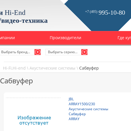
и
Hi-End
995-10-80
+7 (495)
/видео-техника
омпании
Производители
Где ку
Выбрать бренд...
Выбрать серию...
Hi-Fi,Hi-end
\
Акустические системы
\
Сабвуфер
Сабвуфер
JBL
ARRAY1500/230
Акустические системы
Сабвуфер
ARRAY