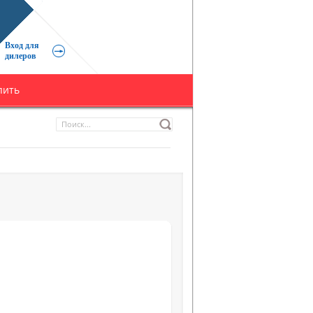
Вход для
дилеров
пить