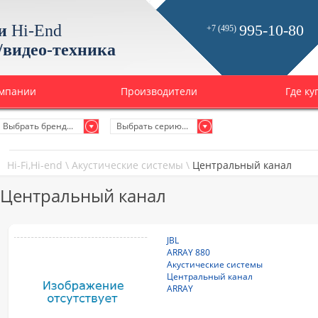
и
Hi-End
995-10-80
+7 (495)
/видео-техника
омпании
Производители
Где ку
Выбрать бренд...
Выбрать серию...
Hi-Fi,Hi-end
\
Акустические системы
\
Центральный канал
Центральный канал
JBL
ARRAY 880
Акустические системы
Центральный канал
ARRAY