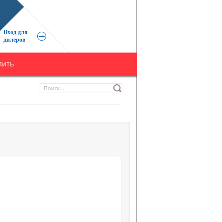
Вход для
дилеров
пить