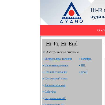
Hi-Fi
аудио
О к
Hi-Fi, Hi-End
Акустические системы
Беспроводные колонки
Paradigm
Напольные колонки
JBL
Полочные колонки
Revel
Центральный канал
Тыловые колонки
Сабвуфер
Встраиваемые АС
Всепогодные АС