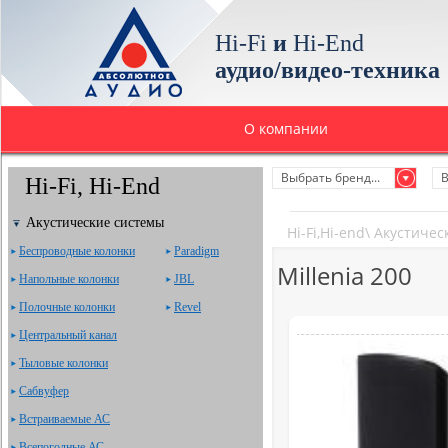
Hi-Fi
и
Hi-End
аудио/видео-техника
О компании
Выбрать бренд...
В
Hi-Fi, Hi-End
Акустические системы
Hi-Fi,Hi-end
\
Акустичес
Беспроводные колонки
Paradigm
Millenia 200
Напольные колонки
JBL
Полочные колонки
Revel
Центральный канал
Тыловые колонки
Сабвуфер
Встраиваемые АС
Всепогодные АС