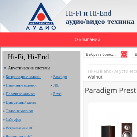
Hi-Fi
и
Hi-End
аудио/видео-техника
О компании
Выбрать бренд...
В
Hi-Fi, Hi-End
Акустические системы
Hi-Fi,Hi-end
\
Акустичес
Walnut
Беспроводные колонки
Paradigm
Напольные колонки
JBL
Paradigm Prest
Полочные колонки
Revel
Центральный канал
Тыловые колонки
Сабвуфер
Встраиваемые АС
Всепогодные АС