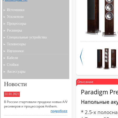
Источники
Усилители
Процессоры
Ресиверы
Специальные устройства
Телевизоры
Наушники
Кабели
Стойки
Аксессуары
Описание
Новости
Paradigm Pre
31.01.2021
Напольные аку
В России стартовали продажи новых A/V
ресиверов и процессоров Anthem.
подробнее
* 2.5-х полосн