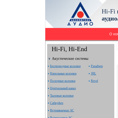
Hi-Fi
аудио
О к
Hi-Fi, Hi-End
Акустические системы
Беспроводные колонки
Paradigm
Напольные колонки
JBL
Полочные колонки
Revel
Центральный канал
Тыловые колонки
Сабвуфер
Встраиваемые АС
Всепогодные АС