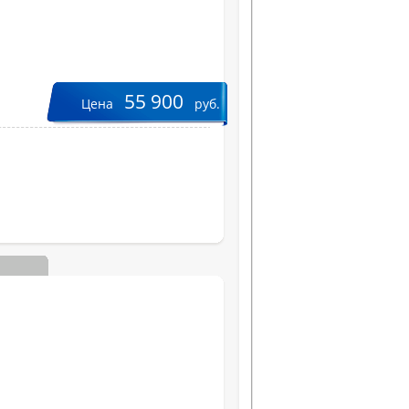
55 900
Цена
руб.
Вес, кг
Ширина, см
Высота, см
Глубина, см
КНИ, %