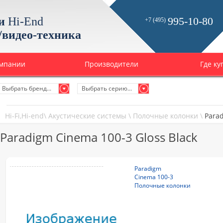
и
Hi-End
995-10-80
+7 (495)
/видео-техника
омпании
Производители
Где ку
Выбрать бренд...
Выбрать серию...
Hi-Fi,Hi-end
\
Акустические системы
\
Полочные колонки
\
Parad
Paradigm Cinema 100-3 Gloss Black
Paradigm
Cinema 100-3
Полочные колонки