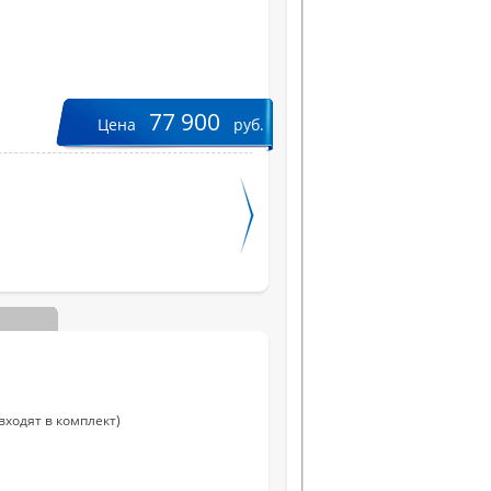
77 900
Цена
руб.
Вес, кг
Цвет
Ширина, см
Высота, см
входят в комплект)
Глубина, см
КНИ, %