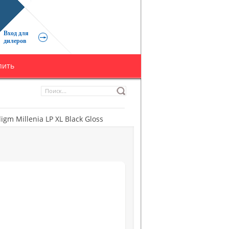
Вход для
дилеров
пить
igm Millenia LP XL Black Gloss