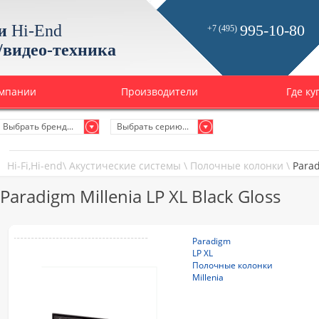
и
Hi-End
995-10-80
+7 (495)
/видео-техника
омпании
Производители
Где ку
Выбрать бренд...
Выбрать серию...
Hi-Fi,Hi-end
\
Акустические системы
\
Полочные колонки
\
Parad
Paradigm Millenia LP XL Black Gloss
Paradigm
LP XL
Полочные колонки
Millenia