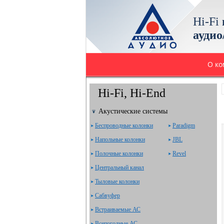
Hi-Fi
аудио
О к
Hi-Fi, Hi-End
Акустические системы
Беспроводные колонки
Paradigm
Напольные колонки
JBL
Полочные колонки
Revel
Центральный канал
Тыловые колонки
Сабвуфер
Встраиваемые АС
Всепогодные АС