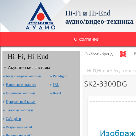
Hi-Fi
и
Hi-End
аудио/видео-техника
О компании
Выбрать бренд...
В
Hi-Fi, Hi-End
Акустические системы
Hi-Fi,Hi-end
\
Акустичес
Беспроводные колонки
Paradigm
SK2-3300DG
Напольные колонки
JBL
Полочные колонки
Revel
Центральный канал
Тыловые колонки
Сабвуфер
Встраиваемые АС
Всепогодные АС