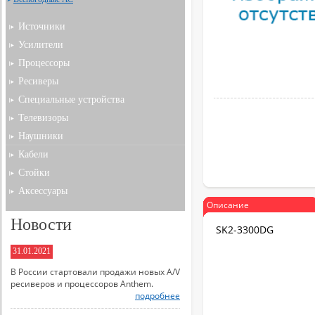
Источники
Усилители
Процессоры
Ресиверы
Специальные устройства
Телевизоры
Наушники
Кабели
Стойки
Аксессуары
Описание
Новости
SK2-3300DG
31.01.2021
В России стартовали продажи новых A/V
ресиверов и процессоров Anthem.
подробнее