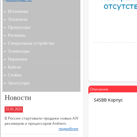
Источники
Усилители
Процессоры
Ресиверы
Специальные устройства
Телевизоры
Наушники
Кабели
Стойки
Аксессуары
Описание
Новости
S4SBB Корпус
31.01.2021
В России стартовали продажи новых A/V
ресиверов и процессоров Anthem.
подробнее