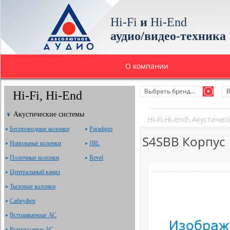
Hi-Fi
и
Hi-End
аудио/видео-техника
О компании
Выбрать бренд...
В
Hi-Fi, Hi-End
Акустические системы
Hi-Fi,Hi-end
\
Акустичес
Беспроводные колонки
Paradigm
S4SBB Корпус
Напольные колонки
JBL
Полочные колонки
Revel
Центральный канал
Тыловые колонки
Сабвуфер
Встраиваемые АС
Всепогодные АС