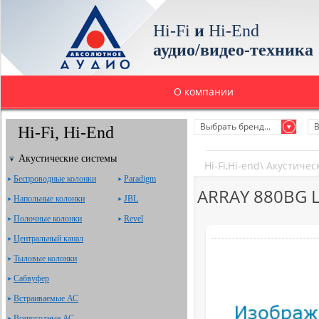
Hi-Fi
и
Hi-End
аудио/видео-техника
О компании
Выбрать бренд...
В
Hi-Fi, Hi-End
Акустические системы
Hi-Fi,Hi-end
\
Акустичес
Беспроводные колонки
Paradigm
ARRAY 880BG 
Напольные колонки
JBL
Полочные колонки
Revel
Центральный канал
Тыловые колонки
Сабвуфер
Встраиваемые АС
Всепогодные АС