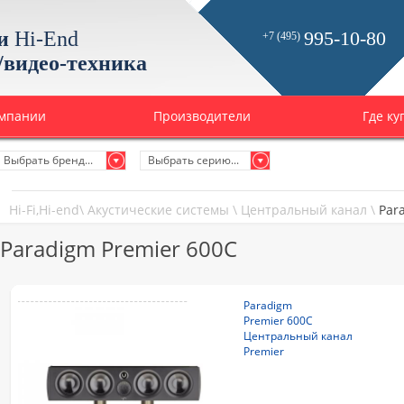
и
Hi-End
995-10-80
+7 (495)
/видео-техника
омпании
Производители
Где ку
Выбрать бренд...
Выбрать серию...
Hi-Fi,Hi-end
\
Акустические системы
\
Центральный канал
\
Par
Paradigm Premier 600C
Paradigm
Premier 600C
Центральный канал
Premier