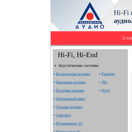
Hi-Fi
аудио
О к
Hi-Fi, Hi-End
Акустические системы
Беспроводные колонки
Paradigm
Напольные колонки
JBL
Полочные колонки
Revel
Центральный канал
Тыловые колонки
Сабвуфер
Встраиваемые АС
Всепогодные АС