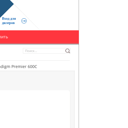
Вход для
дилеров
пить
adigm Premier 600C