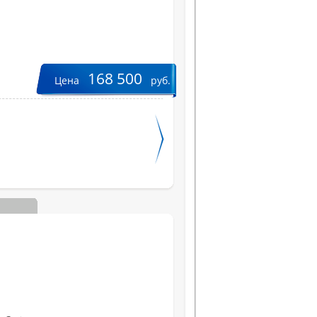
168 500
Цена
руб.
Вес, кг
Цвет
Ширина, см
Высота, см
Глубина, см
КНИ, %