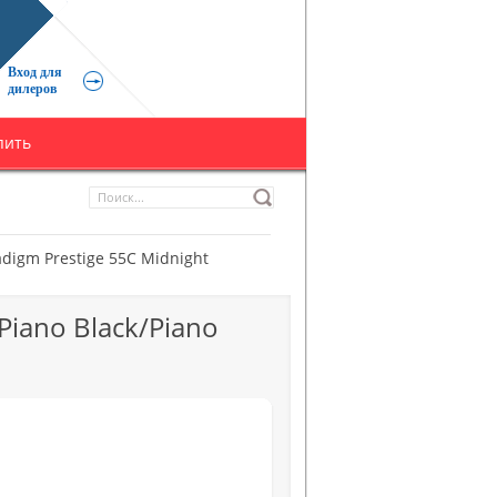
Вход для
дилеров
пить
adigm Prestige 55C Midnight
Piano Black/Piano