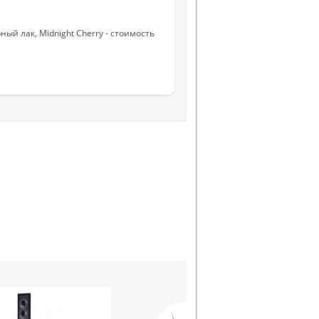
Частотный диапазон от
Количество полос
НЧ динамик, мм
ный лак, Midnight Cherry - стоимость
СЧ динамик, мм
ВЧ динамик, мм
Импеданс, Ом
КНИ, %