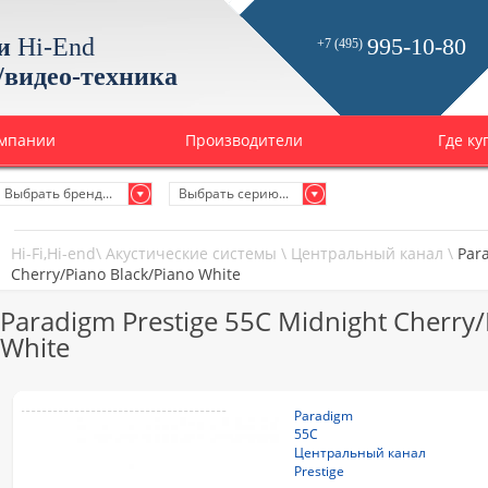
и
Hi-End
995-10-80
+7 (495)
/видео-техника
омпании
Производители
Где ку
Выбрать бренд...
Выбрать серию...
Hi-Fi,Hi-end
\
Акустические системы
\
Центральный канал
\
Par
Cherry/Piano Black/Piano White
Paradigm Prestige 55C Midnight Cherry/
White
Paradigm
55C
Центральный канал
Prestige