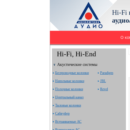
Hi-Fi
аудио
О к
Hi-Fi, Hi-End
Акустические системы
Беспроводные колонки
Paradigm
Напольные колонки
JBL
Полочные колонки
Revel
Центральный канал
Тыловые колонки
Сабвуфер
Встраиваемые АС
Всепогодные АС