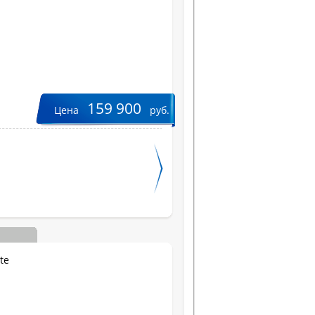
159 900
Цена
руб.
Вес, кг
te
Цвет
Ширина, см
Высота, см
Глубина, см