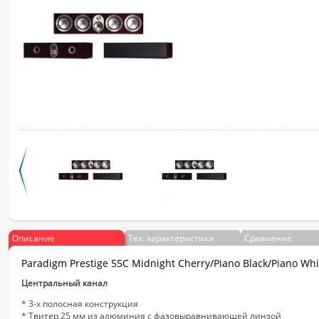
Описание
Тех. характеристики
Сравнение
Paradigm Prestige 55C Midnight Cherry/Piano Black/Piano Whi
Центральный канал
* 3-х полосная конструкция
* Твитер 25 мм из алюминия с фазовыравнивающей линзой