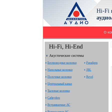
Hi-Fi
аудио
О к
Hi-Fi, Hi-End
Акустические системы
Беспроводные колонки
Paradigm
Напольные колонки
JBL
Полочные колонки
Revel
Центральный канал
Тыловые колонки
Сабвуфер
Встраиваемые АС
Всепогодные АС