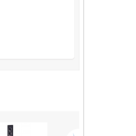
Глубина, см
Частотный диапазон от
Количество полос
НЧ динамик, мм
СЧ динамик, мм
ВЧ динамик, мм
Частоты раздела кроссовера,
Чувствительность, дБ/Вт/м
Импеданс, Ом
КНИ, %