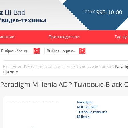
и
Hi-End
995-10-80
+7 (495)
/видео-техника
омпании
Производители
Где ку
Выбрать бренд...
Выбрать серию...
Hi-Fi,Hi-end
\
Акустические системы
\
Тыловые колонки
\
Paradi
Chrome
Paradigm Millenia ADP Тыловые Black
Paradigm
Millenia ADP
Тыловые колонки
Millenia