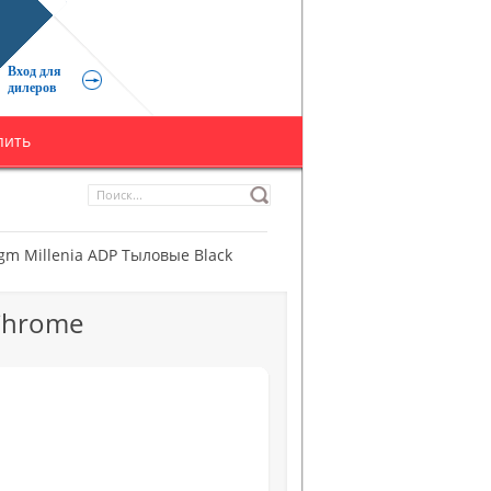
Вход для
дилеров
пить
gm Millenia ADP Тыловые Black
 Chrome