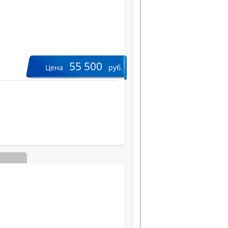
55 500
Цена
руб.
Типы декодеров
Выходная мощность/канал, 
Вес, кг
Цвет
Дополнительная информац
Ширина, см
Высота, см