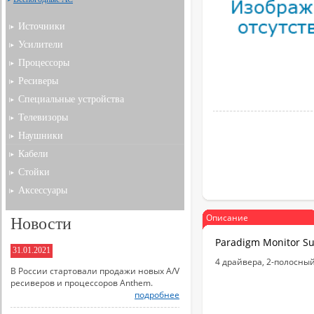
Источники
Усилители
Процессоры
Ресиверы
Специальные устройства
Телевизоры
Наушники
Кабели
Стойки
Аксессуары
Описание
Новости
Paradigm Monitor Su
31.01.2021
4 драйвера, 2-полосны
В России стартовали продажи новых A/V
ресиверов и процессоров Anthem.
подробнее