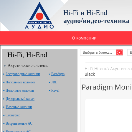
Hi-Fi
и
Hi-End
аудио/видео-техника
О компании
Выбрать бренд...
В
Hi-Fi, Hi-End
Акустические системы
Hi-Fi,Hi-end
\
Акустичес
Black
Беспроводные колонки
Paradigm
Напольные колонки
JBL
Paradigm Moni
Полочные колонки
Revel
Центральный канал
Тыловые колонки
Сабвуфер
Встраиваемые АС
Всепогодные АС