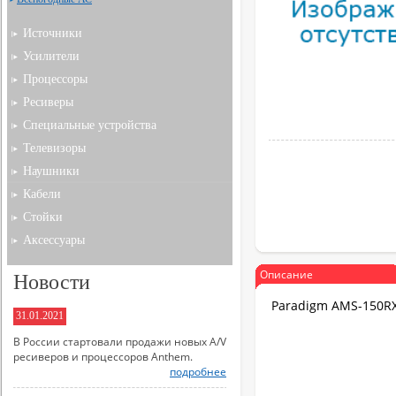
Источники
Усилители
Процессоры
Ресиверы
Специальные устройства
Телевизоры
Наушники
Кабели
Стойки
Аксессуары
Описание
Новости
Paradigm AMS-150RX
31.01.2021
В России стартовали продажи новых A/V
ресиверов и процессоров Anthem.
подробнее