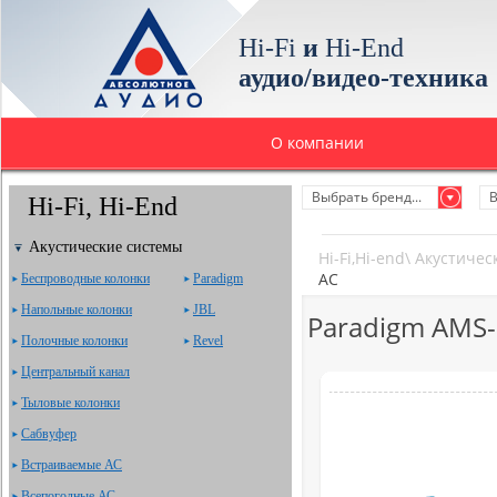
Hi-Fi
и
Hi-End
аудио/видео-техника
О компании
Выбрать бренд...
В
Hi-Fi, Hi-End
Акустические системы
Hi-Fi,Hi-end
\
Акустичес
АС
Беспроводные колонки
Paradigm
Напольные колонки
JBL
Paradigm AMS-
Полочные колонки
Revel
Центральный канал
Тыловые колонки
Сабвуфер
Встраиваемые АС
Всепогодные АС