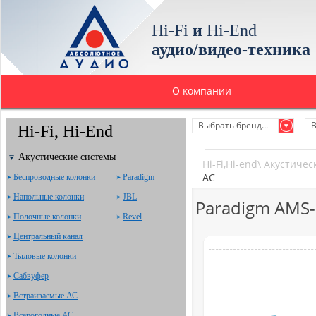
Hi-Fi
и
Hi-End
аудио/видео-техника
О компании
Выбрать бренд...
В
Hi-Fi, Hi-End
Акустические системы
Hi-Fi,Hi-end
\
Акустичес
АС
Беспроводные колонки
Paradigm
Напольные колонки
JBL
Paradigm AMS-
Полочные колонки
Revel
Центральный канал
Тыловые колонки
Сабвуфер
Встраиваемые АС
Всепогодные АС