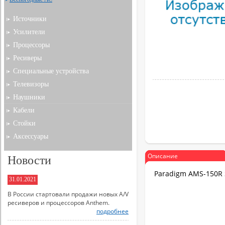
Источники
Усилители
Процессоры
Ресиверы
Специальные устройства
Телевизоры
Наушники
Кабели
Стойки
Аксессуары
Описание
Новости
Paradigm AMS-150R 
31.01.2021
В России стартовали продажи новых A/V
ресиверов и процессоров Anthem.
подробнее