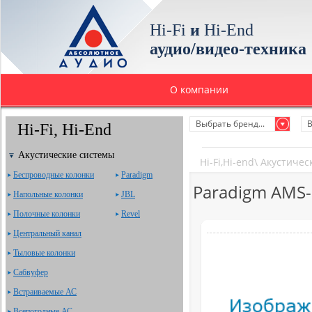
Hi-Fi
и
Hi-End
аудио/видео-техника
О компании
Выбрать бренд...
В
Hi-Fi, Hi-End
Акустические системы
Hi-Fi,Hi-end
\
Акустичес
Беспроводные колонки
Paradigm
Paradigm AMS-
Напольные колонки
JBL
Полочные колонки
Revel
Центральный канал
Тыловые колонки
Сабвуфер
Встраиваемые АС
Всепогодные АС