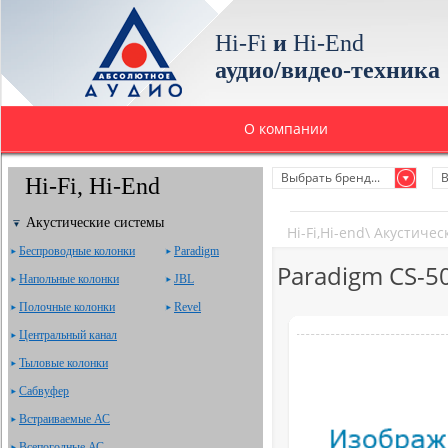
Hi-Fi
и
Hi-End
аудио/видео-техника
О компании
Выбрать бренд...
В
Hi-Fi, Hi-End
Акустические системы
Hi-Fi,Hi-end
\
Акустичес
Беспроводные колонки
Paradigm
Paradigm CS-5
Напольные колонки
JBL
Полочные колонки
Revel
Центральный канал
Тыловые колонки
Сабвуфер
Встраиваемые АС
Всепогодные АС