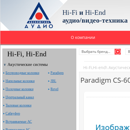
Hi-Fi
и
Hi-End
аудио/видео-техника
О компании
Выбрать бренд...
В
Hi-Fi, Hi-End
Акустические системы
Hi-Fi,Hi-end
\
Акустичес
Беспроводные колонки
Paradigm
Paradigm CS-6
Напольные колонки
JBL
Полочные колонки
Revel
Центральный канал
Тыловые колонки
Сабвуфер
Встраиваемые АС
Всепогодные АС