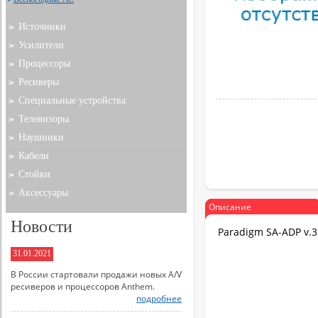
Источники
Усилители
Процессоры
Ресиверы
Специальные устройства
Телевизоры
Наушники
Кабели
Стойки
Аксессуары
Описание
Новости
Paradigm SA-ADP v.
31.01.2021
В России стартовали продажи новых A/V
ресиверов и процессоров Anthem.
подробнее