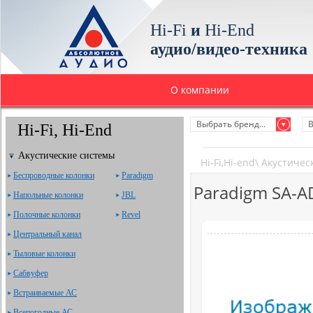
Hi-Fi
и
Hi-End
аудио/видео-техника
О компании
Выбрать бренд...
В
Hi-Fi, Hi-End
Акустические системы
Hi-Fi,Hi-end
\
Акустичес
Беспроводные колонки
Paradigm
Paradigm SA-A
Напольные колонки
JBL
Полочные колонки
Revel
Центральный канал
Тыловые колонки
Сабвуфер
Встраиваемые АС
Всепогодные АС