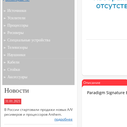
Источники
Усилители
Процессоры
Ресиверы
Специальные устройства
Телевизоры
Наушники
Кабели
Стойки
Аксессуары
Описание
Новости
Paradigm Signature 
31.01.2021
В России стартовали продажи новых A/V
ресиверов и процессоров Anthem.
подробнее