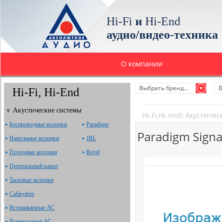
Hi-Fi
и
Hi-End
аудио/видео-техника
О компании
Выбрать бренд...
В
Hi-Fi, Hi-End
Акустические системы
Hi-Fi,Hi-end
\
Акустичес
Беспроводные колонки
Paradigm
Paradigm Signa
Напольные колонки
JBL
Полочные колонки
Revel
Центральный канал
Тыловые колонки
Сабвуфер
Встраиваемые АС
Всепогодные АС